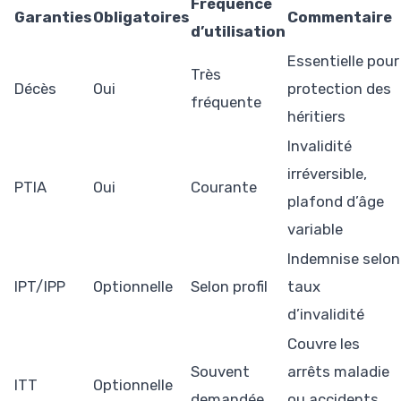
Fréquence
Garanties
Obligatoires
Commentaire
d’utilisation
Essentielle pour
Très
Décès
Oui
protection des
fréquente
héritiers
Invalidité
irréversible,
PTIA
Oui
Courante
plafond d’âge
variable
Indemnise selon
IPT/IPP
Optionnelle
Selon profil
taux
d’invalidité
Couvre les
Souvent
arrêts maladie
ITT
Optionnelle
demandée
ou accidents